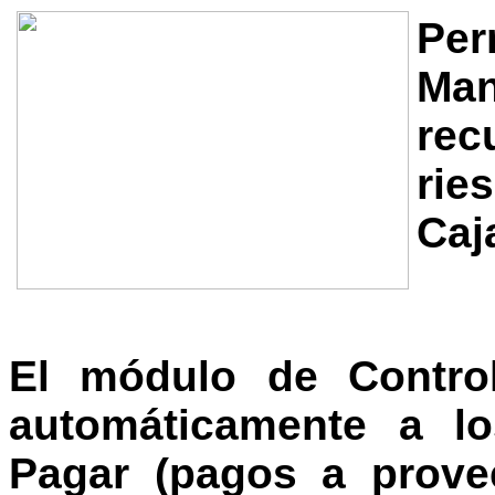
Per
Man
rec
rie
Caj
El módulo de
Contr
automáticamente a l
Pagar (pagos a prove